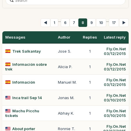
...
...
◀
1
6
7
8
9
10
17
▶
Messages
Author
Replies
Latest reply
Fly.On.Net
Trek Salkantay
Jose S.
1
03/12/2015
Información sobre
Fly.On.Net
Alicia P.
1
trek
03/12/2015
Fly.On.Net
Información
Manuel M.
1
03/12/2015
Fly.On.Net
Inca trail Sep 14
Jonas M.
1
03/10/2015
Machu Picchu
Fly.On.Net
Abhay K.
1
tickets
03/10/2015
Fly.On.Net
About porter
Ronnie T.
1