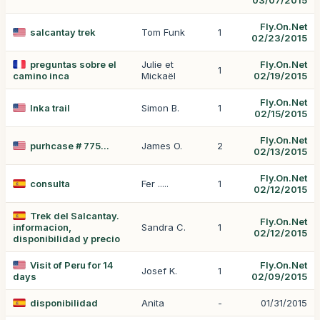
03/07/2015
Fly.On.Net
salcantay trek
Tom Funk
1
02/23/2015
preguntas sobre el
Julie et
Fly.On.Net
1
camino inca
Mickaël
02/19/2015
Fly.On.Net
Inka trail
Simon B.
1
02/15/2015
Fly.On.Net
purhcase # 775...
James O.
2
02/13/2015
Fly.On.Net
consulta
Fer .....
1
02/12/2015
Trek del Salcantay.
Fly.On.Net
informacion,
Sandra C.
1
02/12/2015
disponibilidad y precio
Visit of Peru for 14
Fly.On.Net
Josef K.
1
days
02/09/2015
disponibilidad
Anita
-
01/31/2015