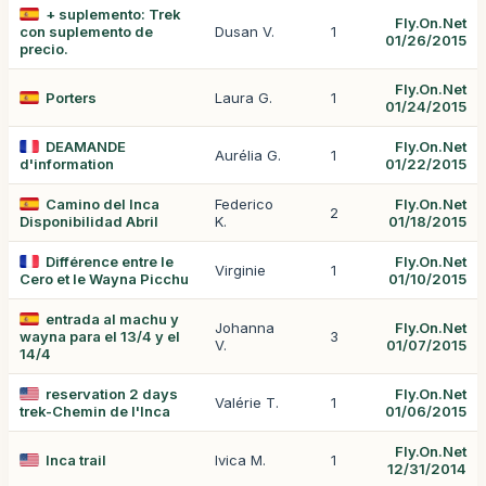
+ suplemento: Trek
Fly.On.Net
con suplemento de
Dusan V.
1
01/26/2015
precio.
Fly.On.Net
Porters
Laura G.
1
01/24/2015
DEAMANDE
Fly.On.Net
Aurélia G.
1
d'information
01/22/2015
Camino del Inca
Federico
Fly.On.Net
2
Disponibilidad Abril
K.
01/18/2015
Différence entre le
Fly.On.Net
Virginie
1
Cero et le Wayna Picchu
01/10/2015
entrada al machu y
Johanna
Fly.On.Net
wayna para el 13/4 y el
3
V.
01/07/2015
14/4
reservation 2 days
Fly.On.Net
Valérie T.
1
trek-Chemin de l'Inca
01/06/2015
Fly.On.Net
Inca trail
Ivica M.
1
12/31/2014