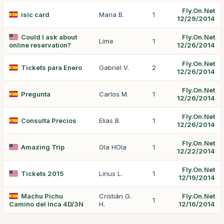
Fly.On.Net
isic card
Maria B.
1
12/29/2014
Could I ask about
Fly.On.Net
Lime
1
online reservation?
12/26/2014
Fly.On.Net
Tickets para Enero
Gabriel V.
2
12/26/2014
Fly.On.Net
Pregunta
Carlos M.
1
12/26/2014
Fly.On.Net
Consulta Precios
Elias B.
1
12/26/2014
Fly.On.Net
Amazing Trip
Ola HOla
1
12/22/2014
Fly.On.Net
Tickets 2015
Linus L.
1
12/19/2014
Machu Pichu
Cristián G.
Fly.On.Net
1
Camino del Inca 4D/3N
H.
12/16/2014