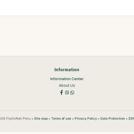
Information
Information Center
About Us
26 FlyOnNet Peru •
•
•
•
•
Site map
Terms of use
Privacy Policy
Data Protection
ESN