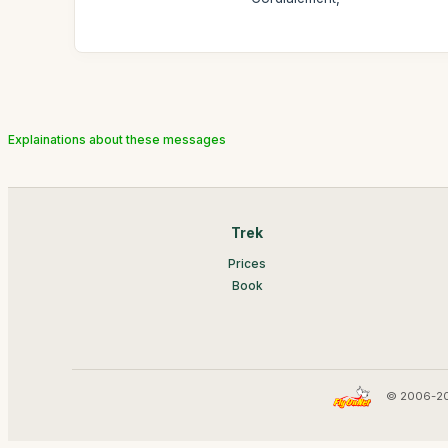
Explainations about these messages
Trek
Prices
Book
© 2006-20