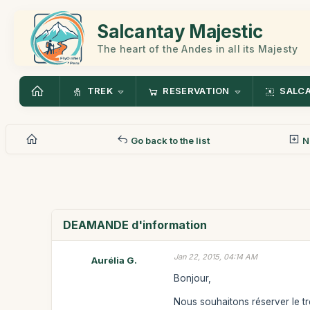
Salcantay Majestic
The heart of the Andes in all its Majesty
TREK
RESERVATION
SALC
Go back to the list
N
DEAMANDE d'information
Jan 22, 2015, 04:14 AM
Aurélia G.
Bonjour,
Nous souhaitons réserver le tre