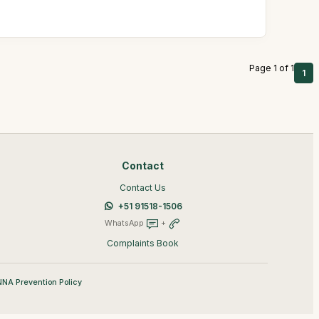
Page 1 of 1
1
Contact
Contact Us
+51 91518-1506
WhatsApp
+
Complaints Book
NA Prevention Policy