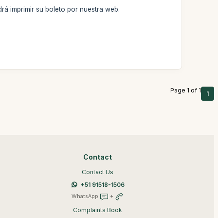
rá imprimir su boleto por nuestra web.
Page 1 of 1
1
Contact
Contact Us
+51 91518-1506
WhatsApp
+
Complaints Book