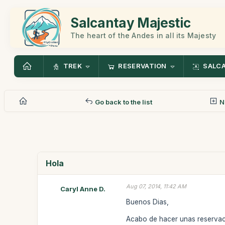
Salcantay Majestic
The heart of the Andes in all its Majesty
TREK
RESERVATION
SALC
Go back to the list
N
Hola
Aug 07, 2014, 11:42 AM
Caryl Anne D.
Buenos Dias,
Acabo de hacer unas reservac