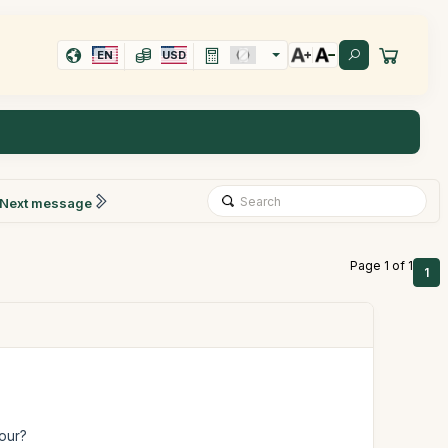
EN
USD
Next message
Page 1 of 1
1
our?