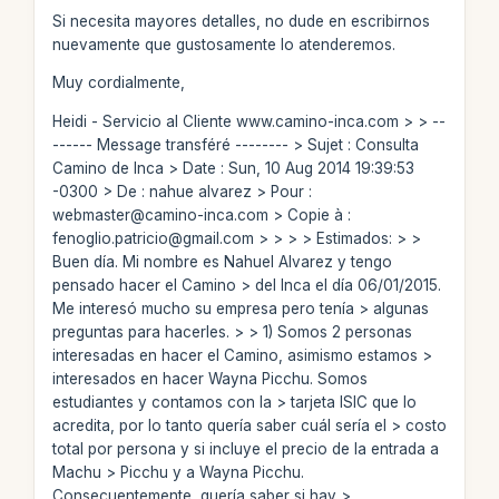
Si necesita mayores detalles, no dude en escribirnos
nuevamente que gustosamente lo atenderemos.
Muy cordialmente,
Heidi - Servicio al Cliente www.camino-inca.com > > --
------ Message transféré -------- > Sujet : Consulta
Camino de Inca > Date : Sun, 10 Aug 2014 19:39:53
-0300 > De : nahue alvarez
> Pour :
webmaster@camino-inca.com
> Copie à :
fenoglio.patricio@gmail.com
> > > > Estimados: > >
Buen día. Mi nombre es Nahuel Alvarez y tengo
pensado hacer el Camino > del Inca el día 06/01/2015.
Me interesó mucho su empresa pero tenía > algunas
preguntas para hacerles. > > 1) Somos 2 personas
interesadas en hacer el Camino, asimismo estamos >
interesados en hacer Wayna Picchu. Somos
estudiantes y contamos con la > tarjeta ISIC que lo
acredita, por lo tanto quería saber cuál sería el > costo
total por persona y si incluye el precio de la entrada a
Machu > Picchu y a Wayna Picchu.
Consecuentemente, quería saber si hay >