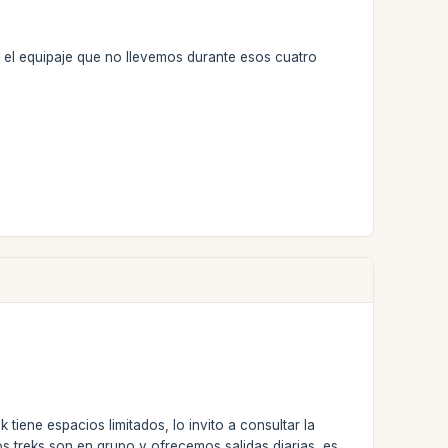
 el equipaje que no llevemos durante esos cuatro
iene espacios limitados, lo invito a consultar la
s treks son en grupo y ofrecemos salidas diarias, es