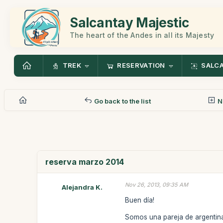
Salcantay Majestic
The heart of the Andes in all its Majesty
TREK
RESERVATION
SALC
Go back to the list
N
reserva marzo 2014
Nov 26, 2013, 09:35 AM
Alejandra K.
Buen día!
Somos una pareja de argentina