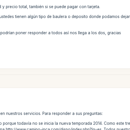
 y precio total, también si se puede pagar con tarjeta.
 ustedes tienen algún tipo de baulera o deposito donde podamos dejar
 podrían poner responder a todos así nos llega a los dos, gracias
 en nuestros servicios. Para responder a sus preguntas:
porque todavía no se inicia la nueva temporada 2014. Como este trek t
ágina http://www.camino-inca.com/dispo/index.php?lg=es. Todos nuestro