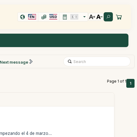
EN
USD
Next message
Page 1 of 1
1
mpezando el 4 de marzo....