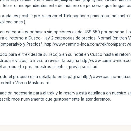
en febrero, independientemente del número de personas que tengamos
porada, es posible pre-reservar el Trek pagando primero un adelant
explicaciones
).
os en categoría económica sin opciones es de US$ 550 por persona. L
para el retorno a Cusco. Hay 2 categorías de precios: Normal (en tren
Comparativo y Precios": http://www.camino-inca.com/trek/comparative
todo para el trek desde su recojo en su hotel en Cusco hasta el retorno
stros servicios, lo invito a revisar la página http://www.camino-inca
el aeropuerto para nuestros clientes, previa solicitud.
todo el proceso está detallado en la página http://www.camino-inca.c
 crédito Visa o Mastercard.
ción necesaria para el trek y la reserva está detallada en nuestro sitio
 escribirnos nuevamente que gustosamente la atenderemos.