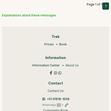
Page 1 of 1
1
Explainations about these messages
Trek
Prices
Book
Information
Information Center
About Us
Contact
Contact Us
+51 91518-1506
WhatsApp
+
Complaints Book