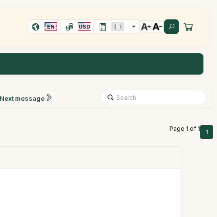
EN
USD
Next message
Page 1 of 1
1