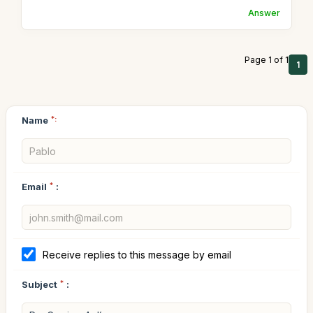
Answer
Page 1 of 1
1
Name
*:
Email
*
:
Receive replies to this message by email
Subject
*
: