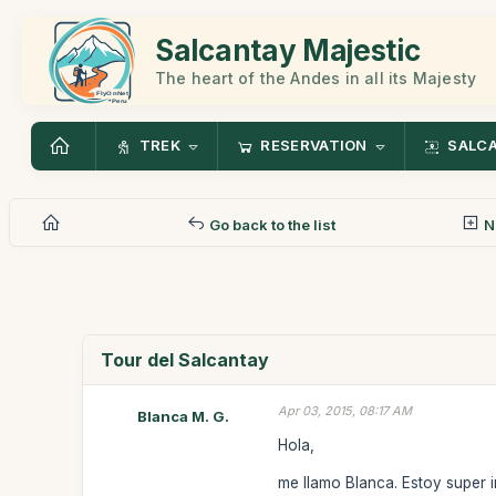
Salcantay Majestic
The heart of the Andes in all its Majesty
TREK
RESERVATION
SALC
Go back to the list
N
Tour del Salcantay
Apr 03, 2015, 08:17 AM
Blanca M. G.
Hola,
me llamo Blanca. Estoy super i